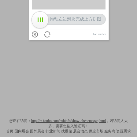
拖动左边滑块完成上方拼图
hao.sud.cn
您正在访问：
http://m.foubo.com/exhinfo/show-ehehemeqzq.html
，因访问人太
多，需要您输入验证码！
首页
国内展会
国外展会
行业新闻
找展馆
展会动态
供应市场
服务商
资源需求