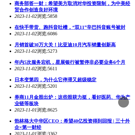
2023-11-02
浏览:6086
月销首破30万大关！比亚迪10月汽车销量创新高
2023-11-02
浏览:5273
年内5次服务宕机，星展银行被暂停非必要业务6个月
2023-11-02
浏览:5611
日本变第四，为什么它停滞又超级稳定
2023-11-02
浏览:5201
券商11月金股出炉：这些股获力挺，看好医药、华为产
业链等板块
2023-11-01
浏览:8625
勃林格大中华区CEO：希望40亿投资得到回报 | 三十外
企×第一财经
2023-11-01
浏览:3362
让朕来说2句
评论
收藏
点赞
转发