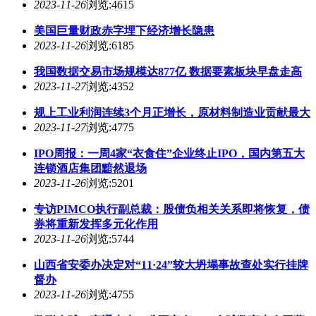
我国数据交易市场规模达877亿 数据要素板块早盘走高
2023-11-27
浏览:4352
规上工业利润连续3个月正增长，原材料制造业贡献最大
2023-11-27
浏览:4775
IPO周报：一周4家“衣食住”企业终止IPO，国内第五大
连锁酒店集团黯然退场
2023-11-26
浏览:5201
专访PIMCO执行副总裁：股债负相关关系即将恢复，债
券将重新发挥多元化作用
2023-11-26
浏览:5744
山西省安委办决定对“11·24”较大坍塌事故查处实行挂牌
督办
2023-11-26
浏览:4755
数联全球、商通未来！龚正宣布2023全球数商大会开幕
2023-11-26
浏览:4086
德国蓝皮书：德国对华经贸政策不会从根本上改变中德
经贸走势