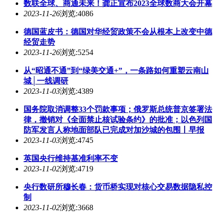
2023-11-26
浏览:5254
从“昭通不通”到“绿美交通+”，一条路如何重塑云南山
城│一线调研
2023-11-03
浏览:4389
国务院取消调整33个罚款事项；俄罗斯总统普京签署法
律，撤销对《全面禁止核试验条约》的批准；以色列国
防军发言人称地面部队已完成对加沙城的包围丨早报
2023-11-03
浏览:4745
英国央行维持基准利率不变
2023-11-02
浏览:4719
央行数研所穆长春：货币桥实现对核心交易数据隐私控
制
2023-11-02
浏览:3668
商务部答一财：希望美方取消对华投资限制，为中美经
贸合作创造良好环境
2023-11-02
浏览:5858
在快手带货、跑抖音吐槽，“双11”辛巴抖音账号被封