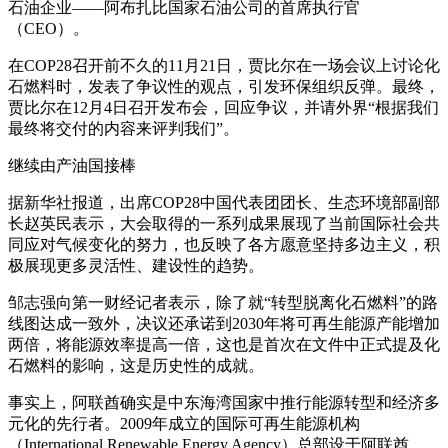
石油企业——阿布扎比国家石油公司的首席执行官
（CEO）。
在COP28召开前不久的11月21日，贾比尔在一场会议上讨论化
石燃料时，发表了争议性的观点，引发环保组织反弹。最终，
贾比尔在12月4日召开发布会，回应争议，并请外界“根据我们
最终将交付的内容来评判我们”。
继续由产油国接棒
据新华社报道，出席COP28中国代表团团长、生态环境部副部
长赵英民表示，大会取得的一系列成果展现了当前国际社会共
同应对气候变化的努力，也反映了各方愿意坚持多边主义，积
极展现更多灵活性、建设性的趋势。
邹志强向第一财经记者表示，除了就“转型脱离化石燃料”的路
线图达成一致外，决议还承诺到2030年将可再生能源产能增加
两倍，将能源效率提高一倍，这也是首次在文件中正式提及化
石燃料的影响，这是历史性的成就。
事实上，阿联酋确实是中东海湾国家中推行能源转型和经济多
元化的先行者。2009年成立的国际可再生能源机构
（Internatio
nal Renewable Energy Agency）总部设于阿联酋。