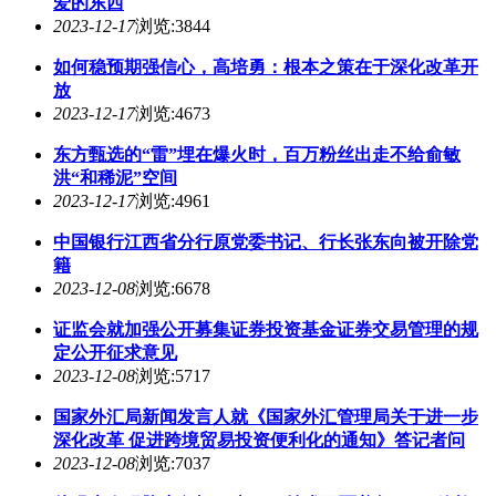
爱的东西
2023-12-17
浏览:3844
如何稳预期强信心，高培勇：根本之策在于深化改革开
放
2023-12-17
浏览:4673
东方甄选的“雷”埋在爆火时，百万粉丝出走不给俞敏
洪“和稀泥”空间
2023-12-17
浏览:4961
中国银行江西省分行原党委书记、行长张东向被开除党
籍
2023-12-08
浏览:6678
证监会就加强公开募集证券投资基金证券交易管理的规
定公开征求意见
2023-12-08
浏览:5717
国家外汇局新闻发言人就《国家外汇管理局关于进一步
深化改革 促进跨境贸易投资便利化的通知》答记者问
2023-12-08
浏览:7037