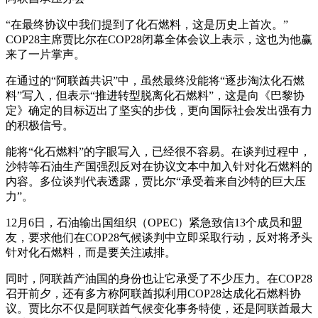
“在最终协议中我们提到了化石燃料，这是历史上首次。”
COP28主席贾比尔在COP28闭幕全体会议上表示，这也为他赢
来了一片掌声。
在通过的“阿联酋共识”中，虽然最终没能将“逐步淘汰化石燃
料”写入，但表示“推进转型脱离化石燃料”，这是向《巴黎协
定》确定的目标迈出了坚实的步伐，更向国际社会发出强有力
的积极信号。
能将“化石燃料”的字眼写入，已经很不容易。在谈判过程中，
沙特等石油生产国强烈反对在协议文本中加入针对化石燃料的
内容。多位谈判代表透露，贾比尔“承受着来自沙特的巨大压
力”。
12月6日，石油输出国组织（OPEC）紧急致信13个成员和盟
友，要求他们在COP28气候谈判中立即采取行动，反对将矛头
针对化石燃料，而是要关注减排。
同时，阿联酋产油国的身份也让它承受了不少压力。在COP28
召开前夕，还有多方称阿联酋拟利用COP28达成化石燃料协
议。贾比尔不仅是阿联酋气候变化事务特使，还是阿联酋最大