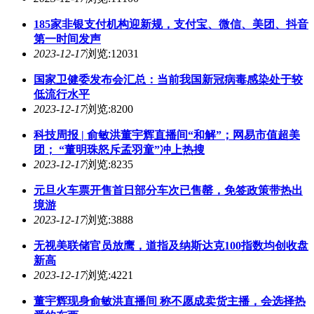
185家非银支付机构迎新规，支付宝、微信、美团、抖音
第一时间发声
2023-12-17
浏览:12031
国家卫健委发布会汇总：当前我国新冠病毒感染处于较
低流行水平
2023-12-17
浏览:8200
科技周报 | 俞敏洪董宇辉直播间“和解”；网易市值超美
团； “董明珠怒斥孟羽童”冲上热搜
2023-12-17
浏览:8235
元旦火车票开售首日部分车次已售罄，免签政策带热出
境游
2023-12-17
浏览:3888
无视美联储官员放鹰，道指及纳斯达克100指数均创收盘
新高
2023-12-17
浏览:4221
董宇辉现身俞敏洪直播间 称不愿成卖货主播，会选择热