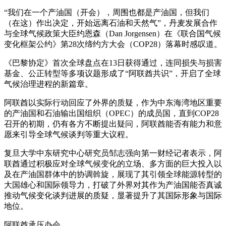
“我们在一个产油国（开会），周围也都是产油国，但我们
（在这）作出决定，开始远离石油和天然气”，丹麦发展合作
与全球气候政策大臣约恩森（Dan Jorgensen）在《联合国气候
变化框架公约》第28次缔约方大会（COP28）落幕时感叹道。
《巴黎协定》首次全球盘点在13日获得通过，连同损失与损害
基金、公正转型等多项议题形成了“阿联酋共识”，开启了全球
气候治理进程的新篇章。
阿联酋以实际行动回应了外界的质疑，作为中东海湾地区重要
的产油国和石油输出国组织（OPEC）的成员国，直到COP28
召开的初期，仍有各方不断提出疑问，阿联酋能否有能力和意
愿来引导全球气候谈判等重大议程。
复旦大学中东研究中心研究员邹志强向第一财经记者表示，阿
联酋通过积极应对全球气候变化的立场、多方面的巨大投入以
及在产油国群体中的协调斡旋，展现了其引领全球能源转型的
大国雄心和国际领导力，打破了外界对其作为产油国能否真诚
推动气候变化谈判进展的质疑，显著提升了其国际形象与国际
地位。
阿联酋承压办会