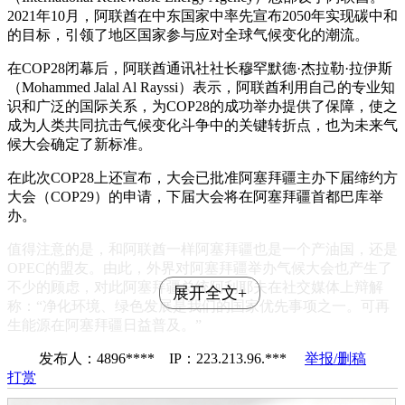
2021年10月，阿联酋在中东国家中率先宣布2050年实现碳中和
的目标，引领了地区国家参与应对全球气候变化的潮流。
在COP28闭幕后，阿联酋通讯社社长穆罕默德·杰拉勒·拉伊斯
（Mohammed Jalal Al Rayssi）表示，阿联酋利用自己的专业知
识和广泛的国际关系，为COP28的成功举办提供了保障，使之
成为人类共同抗击气候变化斗争中的关键转折点，也为未来气
候大会确定了新标准。
在此次COP28上还宣布，大会已批准阿塞拜疆主办下届缔约方
大会（COP29）的申请，下届大会将在阿塞拜疆首都巴库举
办。
值得注意的是，和阿联酋一样阿塞拜疆也是一个产油国，还是
OPEC的盟友。由此，外界对阿塞拜疆举办气候大会也产生了
不少的顾虑，对此阿塞拜疆总统阿利耶夫在社交媒体上辩解
展开全文+
称：“净化环境、绿色发展是我们的国家优先事项之一。可再
生能源在阿塞拜疆日益普及。”
发布人：4896**** IP：223.213.96.***
举报/删稿
打赏