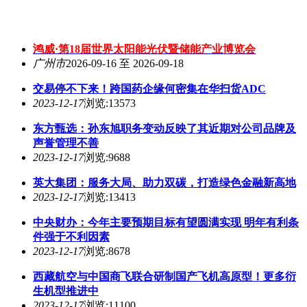
鸿威·第18届世界太阳能光伏暨储能产业博览会
广州市
2026-09-16 至 2026-09-18
交易停不下来！跨国药企缘何密集在华扫货ADC
2023-12-17
浏览:13573
东方甄选：孙东旭职务变动反映了其近期对公司品牌及
声誉管理不善
2023-12-17
浏览:9688
英大集团：服务大局、助力双碳，打造绿色金融新高地
2023-12-17
浏览:13413
中央财办：今年主要预期目标有望圆满实现 明年有利条
件强于不利因素
2023-12-17
浏览:8678
西藏航空与中国商飞联合研制国产飞机高原型！更多衍
生机型推进中
2023-12-17
浏览:11100