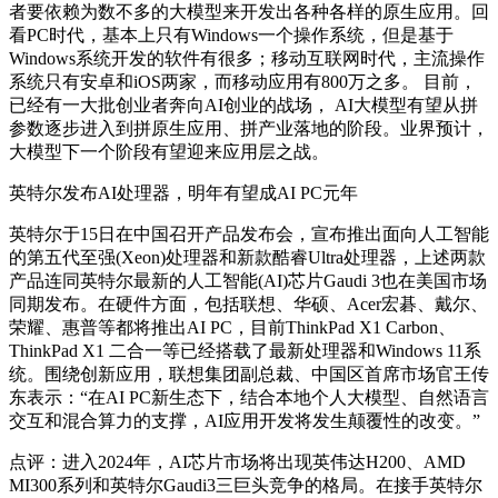
者要依赖为数不多的大模型来开发出各种各样的原生应用。回
看PC时代，基本上只有Windows一个操作系统，但是基于
Windows系统开发的软件有很多；移动互联网时代，主流操作
系统只有安卓和iOS两家，而移动应用有800万之多。 目前，
已经有一大批创业者奔向AI创业的战场， AI大模型有望从拼
参数逐步进入到拼原生应用、拼产业落地的阶段。业界预计，
大模型下一个阶段有望迎来应用层之战。
英特尔发布AI处理器，明年有望成AI PC元年
英特尔于15日在中国召开产品发布会，宣布推出面向人工智能
的第五代至强(Xeon)处理器和新款酷睿Ultra处理器，上述两款
产品连同英特尔最新的人工智能(AI)芯片Gaudi 3也在美国市场
同期发布。在硬件方面，包括联想、华硕、Acer宏碁、戴尔、
荣耀、惠普等都将推出AI PC，目前ThinkPad X1 Carbon、
ThinkPad X1 二合一等已经搭载了最新处理器和Windows 11系
统。围绕创新应用，联想集团副总裁、中国区首席市场官王传
东表示：“在AI PC新生态下，结合本地个人大模型、自然语言
交互和混合算力的支撑，AI应用开发将发生颠覆性的改变。”
点评：进入2024年，AI芯片市场将出现英伟达H200、AMD
MI300系列和英特尔Gaudi3三巨头竞争的格局。在接手英特尔