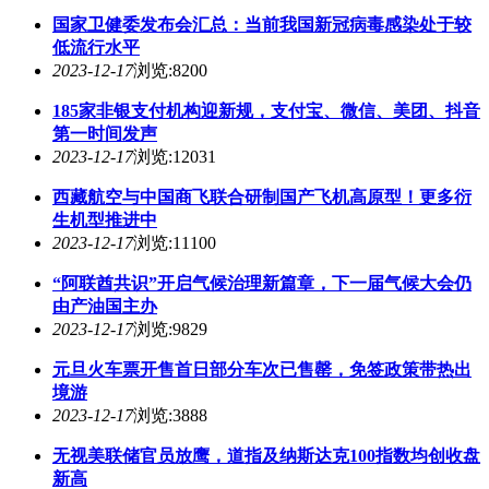
国家卫健委发布会汇总：当前我国新冠病毒感染处于较
低流行水平
2023-12-17
浏览:8200
185家非银支付机构迎新规，支付宝、微信、美团、抖音
第一时间发声
2023-12-17
浏览:12031
西藏航空与中国商飞联合研制国产飞机高原型！更多衍
生机型推进中
2023-12-17
浏览:11100
“阿联酋共识”开启气候治理新篇章，下一届气候大会仍
由产油国主办
2023-12-17
浏览:9829
元旦火车票开售首日部分车次已售罄，免签政策带热出
境游
2023-12-17
浏览:3888
无视美联储官员放鹰，道指及纳斯达克100指数均创收盘
新高