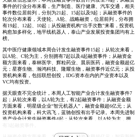
事件的行业分布来看，生产制造、医疗健康、汽车交通，相关
事件数位居前列，分别为21起、15起以及9起；从融资事件的
轮次分布来看，天使轮、A轮、战略融资，位居前列，分布拥
有19起、12起、10起；从投融资机构“出手次数”来看，投资机
构愈加多样化，地平线机器人，泰山产业发展投资集团均有上
榜。
其中医疗健康领域本周合计发生融资事件15起；从轮次来看，
以A轮、C轮为主，分别拥有7起以及4起融资事件；从融资金
额方面来看，泰林医学、辉粒药业、晨辰医药，融资金额超亿
元；星赛生物、瀚鸿科技、隆耀生物，融资事件近亿元；从投
资机构来看，包括联想创投，IDG资本在内的产业资本以及
VC均有投资。
据天眼查不完全统计，本周人工智能产业合计发生融资事件7
起；从轮次来看，以A轮为主，有2起融资事件；从融资金额
方面来看，明星级企业“智元机器人”，融资金额超6亿元；从
投资机构来看，科大讯飞，蓝驰创投有出手记录。本周先进制
造产业合计发生融资事件4起；从轮次来看，以A轮为主，拥
有3起融资事件。
从融资金额方面来看，九天行歌，融资金额超亿元；智安新能