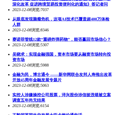
深化改革 促进跨境贸易投资便利化的通知》答记者问
2023-12-08
浏览:7037
从眼底发现脑瘤危机，这项AI技术已覆盖超400万体检
人群
2023-12-08
浏览:8346
赛诺菲管线12款“重磅炸弹药物”，能否赢回市场信心？
2023-12-08
浏览:5307
吴晓求：实现金融强国，资本市场要从融资市场转向投
资市场
2023-12-08
浏览:5988
金融为民，博古通今 ——新华网联合友邦人寿推出改革
开放45周年金融发展专题片
2023-12-08
浏览:5063
实控人涉嫌操控公司股票，浔兴股份涉信披违规被立案
调查五年尚无结果
2023-12-08
浏览:6154