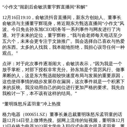
“小作文”闹剧后俞敏洪董宇辉直播间“和解”
12月16日19:10，俞敏洪抖音直播间，新东方创始人、董事长
俞敏洪与主播董宇辉现身，将近期东方甄选直播间“小作文”风
波、今日免去孙东旭CEO职务等一系列事件与网友进行了沟
通。对于未来的定位，董宇辉称，“我与俞老师每天电话至少
五六个，未来会更专注于文旅推广。我会选择自己喜欢与热爱
的东西。太多的人找我，我本能地拒绝，我担心误导任何一种
观点。”
点评：对于此次事件逐渐闹大，俞敏洪表示，“因为我是一个
放手掌柜，对部下授权非常充分。孙东旭是个雷厉风行、做事
果断的人，这是东方甄选能较快速度布局与发展的重要原因，
这也使得事情的稳步发展存在漏洞，这次事件就是一个积累下
来的反映。我没动用自己的岗位进行更加严格的要求。我先自
我检讨一下，本不该有这样的结局。”
“董明珠怒斥孟羽童”冲上热搜
格力电器（000651.SZ）董事长兼总裁董明珠怒斥孟羽童的话
题12月14日登上微博热搜。据网上流传的短视频，董明珠12月
13日在格力电器2023届大学生入职仪式中再次提及孟羽童。董