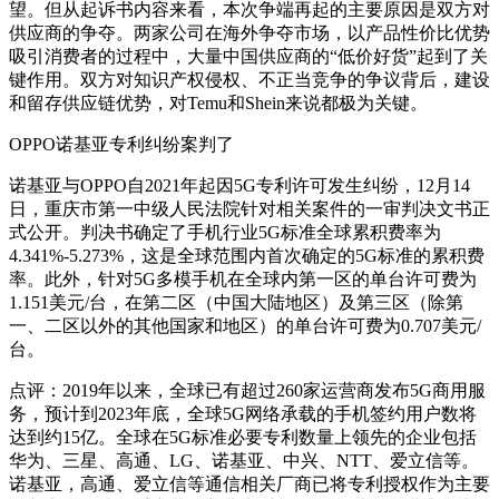
望。但从起诉书内容来看，本次争端再起的主要原因是双方对
供应商的争夺。两家公司在海外争夺市场，以产品性价比优势
吸引消费者的过程中，大量中国供应商的“低价好货”起到了关
键作用。双方对知识产权侵权、不正当竞争的争议背后，建设
和留存供应链优势，对Temu和Shein来说都极为关键。
OPPO诺基亚专利纠纷案判了
诺基亚与OPPO自2021年起因5G专利许可发生纠纷，12月14
日，重庆市第一中级人民法院针对相关案件的一审判决文书正
式公开。判决书确定了手机行业5G标准全球累积费率为
4.341%-5.273%，这是全球范围内首次确定的5G标准的累积费
率。此外，针对5G多模手机在全球内第一区的单台许可费为
1.151美元/台，在第二区（中国大陆地区）及第三区（除第
一、二区以外的其他国家和地区）的单台许可费为0.707美元/
台。
点评：2019年以来，全球已有超过260家运营商发布5G商用服
务，预计到2023年底，全球5G网络承载的手机签约用户数将
达到约15亿。全球在5G标准必要专利数量上领先的企业包括
华为、三星、高通、LG、诺基亚、中兴、NTT、爱立信等。
诺基亚，高通、爱立信等通信相关厂商已将专利授权作为主要