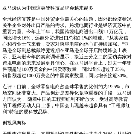
亚马逊认为中国这类硬科技品牌会越来越多
全球经济复苏是中国外贸企业最关心的话题，因外部经济状况
关乎企业对外出口产品的需求。跨境电商行业是经济复苏中的
重要力量。今年上半年，我国跨境电商进出口额1.1万亿元，
同比增长16%，远超外贸进出口总额2.1%的增速。“从卖家信
心和行业士气来看，卖家对跨境电商的信心正持续加强。”亚
马逊全球副总裁戴竫斐近期在亚马逊全球开店跨境峰会上表
示，亚马逊今年的卖家调研显示，接近三分之二的受访卖家对
跨境电商的未来发展更具信心。在亚马逊平台上，过去一年销
售额超过100万美金的中国卖家数量，同比增长超过了25%。
销售额超过1000万美金的中国卖家数量，同比增长接近30%。
点评：目前，全球零售电商占全球零售的比例约为19.5%，市
场空间还非常大。产品创新是差异化竞争重要的手段。亚马逊
方面认为， 随着中国的工程师红利不断放大，受过高等教育
的工程师劳动人口上涨，中国会出现越来越多具有 “工程师红
利”特征的硬科技品牌。
创投风向标
天眼查信息显示，本周投融资事件数合计共发生76起；从融资