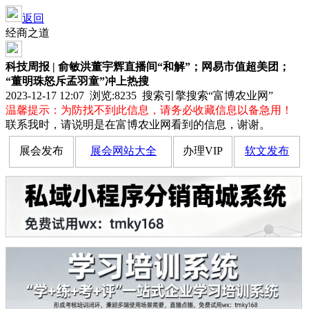
返回
经商之道
科技周报 | 俞敏洪董宇辉直播间“和解”；网易市值超美团；
“董明珠怒斥孟羽童”冲上热搜
2023-12-17 12:07 浏览:
8235
搜索引擎搜索“富博农业网”
温馨提示：为防找不到此信息，请务必收藏信息以备急用！
联系我时，请说明是在富博农业网看到的信息，谢谢。
展会发布
展会网站大全
办理VIP
软文发布