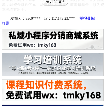
展开全文+
源，融资金额近亿元；从投资机构来看，前海母基金，顺为资
本等均有出手。
发布人：83c0**** IP：117.173.23.***
举报/删稿
打赏