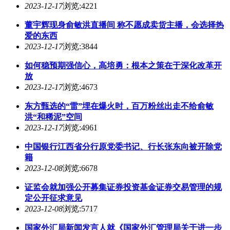
2023-12-17
浏览:4221
董宇辉现身俞敏洪直播间 称不愿成卖货主播，会选择热
爱的东西
2023-12-17
浏览:3844
如何稳预期强信心，高培勇：根本之策在于深化改革开
放
2023-12-17
浏览:4673
东方甄选的“雷”埋在爆火时，百万粉丝出走不给俞敏
洪“和稀泥”空间
2023-12-17
浏览:4961
中国银行江西省分行原党委书记、行长张东向被开除党
籍
2023-12-08
浏览:6678
证监会就加强公开募集证券投资基金证券交易管理的规
定公开征求意见
2023-12-08
浏览:5717
国家外汇局新闻发言人就《国家外汇管理局关于进一步