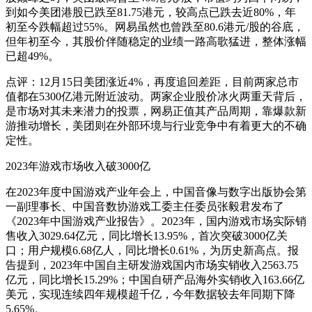
到如今美团港股已跌至81.75港元，较高点已跌去近80%，年
初至今跌幅超过55%。网易虽然也曾跌至80.6港元/股的谷底，
但年初至今，其股价伴随稳定的业绩一路高歌猛进，整体涨幅
已超49%。
点评：12月15日美团涨近4%，再度追回差距，目前两家总市
值都在5300亿港元附近波动。两家企业股价冰火两重天背后，
是市场对其未来潜力的投票，网易正值其产品周期，靠爆款新
游推动增长，美团则在外部环境与行业竞争中有着更大的不确
定性。
2023年游戏市场收入破3000亿
在2023年度中国游戏产业年会上，中国音像与数字出版协会第
一副理事长、中国音数协游戏工委主任委员张毅君发布了
《2023年中国游戏产业报告》。2023年，国内游戏市场实际销
售收入3029.64亿元，同比增长13.95%，首次突破3000亿关
口；用户规模6.68亿人，同比增长0.61%，为历史新高点。报
告提到，2023年中国自主研发游戏国内市场实销收入2563.75
亿元，同比增长15.29%；中国自研产品海外实销收入163.66亿
美元，实现连续四年规模超千亿，今年数据较去年同期下降
5.65%。