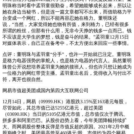
明珠称当时看中孟羽童很勤奋，希望她能够成长起来，所以让
她在身边当秘书，但是连一篇文章都写不出来，而借助格力平
台变成一个网红，所以不能再容忍她在格力。董明珠还
说，“当然，大家觉得她也物有所值，来到格力，已经有很多
所谓的粉丝，但那有什么用，无非今天挣的钱多一点而已。钱
不应该是大学生的梦想，钱是奋斗的结果。”孟羽童12月15日
对媒体表示，自己正在备考中，不太方便出来回应一些事情。
点评：董明珠与孟羽童“分手”，也许一开始就已注定。董明珠
是格力电器强势的掌舵人，也是格力电器的代言人。虽然董明
珠曾公开说想培养孟羽童为她的接班人，但也许只想让她成为
一位格力的网红带货主播。孟羽童出名后，觉得收入与付出不
符，离开也很自然。
网易市值超美团成国内第四大互联网公司
12月14日，网易（09999.HK）港股跌3.15%至163港元每股，
尽管如此，其总市值已达5255亿港元，超过美团
（03690.HK）当日的5105亿港元市值，总市值仅次于腾讯、
拼多多和阿里巴巴。从股价趋势上看，今年美团降幅持续扩
大、而网易股价整体反弹是市值反超的原因。2021年2月中概
股巅峰之时，美团最高曾至460港元/股，市值约为四个网易，