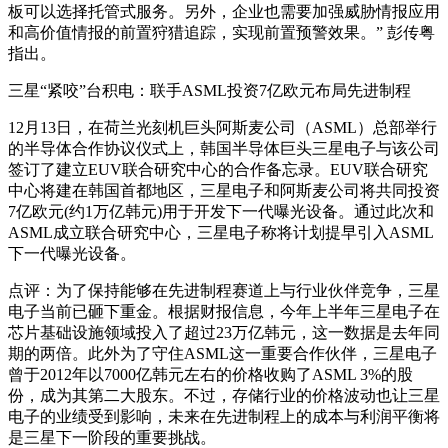
板可以选择托管式服务。另外，企业也需要加强威胁情报应用
和高价值情报的前置狩猎追踪，实现前置预警效果。” 彭传粤
指出。
三星“紧咬”台积电：联手ASML投资7亿欧元布局先进制程
12月13日，在荷兰光刻机巨头阿斯麦公司（ASML）总部举行
的半导体合作协议仪式上，韩国半导体巨头三星电子与该公司
签订了建立EUV联合研究中心的合作备忘录。EUV联合研究
中心将建在韩国首都地区，三星电子和阿斯麦公司将共同投资
7亿欧元(约1万亿韩元)用于开发下一代曝光设备。通过此次和
ASML成立联合研究中心，三星电子称将计划提早引入ASML
下一代曝光设备。
点评：为了保持能够在先进制程赛道上与行业伙伴竞争，三星
电子当前已砸下重金。根据财报信息，今年上半年三星电子在
芯片基础设施领域投入了超过23万亿韩元，这一数据是去年同
期的两倍。此外为了守住ASML这一重要合作伙伴，三星电子
曾于2012年以7000亿韩元左右的价格收购了ASML 3%的股
份，成为其第二大股东。不过，存储行业的价格波动也让三星
电子的业绩受到影响，未来在先进制程上的成本与利润平衡将
是三星下一阶段的重要挑战。