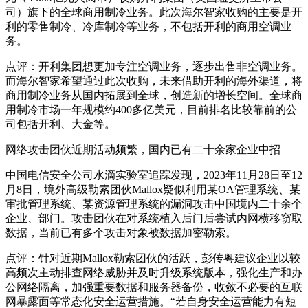
司）旗下的全球商用制冷业务。此次海尔智家收购的主要是开
利的零售制冷、冷库制冷等业务，不包括开利的商用空调业
务。
点评：开利集团想更加专注空调业务，逐步出售非空调业务。
而海尔智家希望通过此次收购，未来借助开利的海外渠道，将
商用制冷业务从国内拓展到全球，创造新的增长空间。全球商
用制冷市场一年规模约400多亿美元，目前排名比较靠前的公
司包括开利、大金等。
网络攻击团伙近期活动频繁，国内已有二十余家企业中招
中国电信安全公司水滴实验室追踪发现，2023年11月28日至12
月8日，境外高级勒索团伙Mallox疑似利用某OA管理系统、某
审批管理系统、某资源管理系统的漏洞攻击中国境内二十余个
企业、部门。攻击团伙在对系统植入后门后尝试内网横移窃取
数据，当前已有多个攻击对象被数据加密勒索。
点评：针对近期Mallox勒索团伙的活跃，彭传粤建议企业以较
高频次主动排查网络威胁并及时升级系统版本，强化生产和办
公网络隔离，加强重要数据和服务器备份，收敛不必要的互联
网暴露面等常态化安全运营措施。“若自身安全运营能力有短