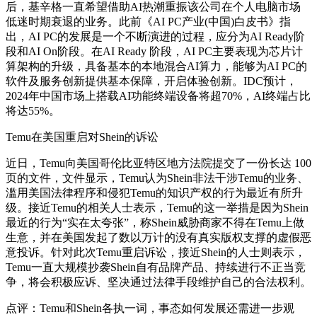
后，基辛格一直希望借助AI热潮重振该公司在个人电脑市场
低迷时期衰退的业务。此前《AI PC产业(中国)白皮书》指
出，AI PC的发展是一个不断演进的过程，应分为AI Ready阶
段和AI On阶段。在AI Ready 阶段，AI PC主要表现为芯片计
算架构的升级，具备基本的本地混合AI算力，能够为AI PC的
软件及服务创新提供基本保障，开启体验创新。IDC预计，
2024年中国市场上搭载AI功能终端设备将超70%，AI终端占比
将达55%。
Temu在美国重启对Shein的诉讼
近日，Temu向美国哥伦比亚特区地方法院提交了一份长达 100
页的文件，文件显示，Temu认为Shein非法干涉Temu的业务、
滥用美国法律程序和侵犯Temu的知识产权的行为最近有所升
级。接近Temu的相关人士表示，Temu的这一举措是因为Shein
最近的行为“实在太夸张”，称Shein威胁商家不得在Temu上做
生意，并在美国发起了数以万计的没有真实版权支撑的虚假恶
意投诉。针对此次Temu重启诉讼，接近Shein的人士则表示，
Temu一直大规模抄袭Shein自有品牌产品、持续进行不正当竞
争，将会积极应诉、坚决通过法律手段维护自己的合法权利。
点评：Temu和Shein各执一词，事态如何发展还需进一步观