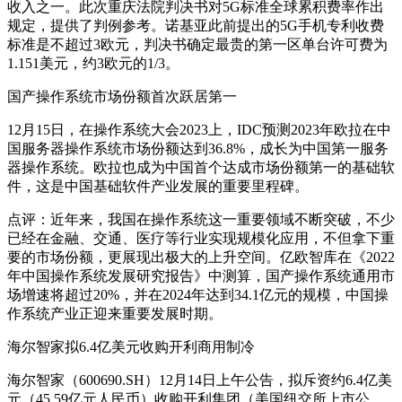
收入之一。此次重庆法院判决书对5G标准全球累积费率作出
规定，提供了判例参考。诺基亚此前提出的5G手机专利收费
标准是不超过3欧元，判决书确定最贵的第一区单台许可费为
1.151美元，约3欧元的1/3。
国产操作系统市场份额首次跃居第一
12月15日，在操作系统大会2023上，IDC预测2023年欧拉在中
国服务器操作系统市场份额达到36.8%，成长为中国第一服务
器操作系统。欧拉也成为中国首个达成市场份额第一的基础软
件，这是中国基础软件产业发展的重要里程碑。
点评：近年来，我国在操作系统这一重要领域不断突破，不少
已经在金融、交通、医疗等行业实现规模化应用，不但拿下重
要的市场份额，更展现出极大的上升空间。亿欧智库在《2022
年中国操作系统发展研究报告》中测算，国产操作系统通用市
场增速将超过20%，并在2024年达到34.1亿元的规模，中国操
作系统产业正迎来重要发展时期。
海尔智家拟6.4亿美元收购开利商用制冷
海尔智家（600690.SH）12月14日上午公告，拟斥资约6.4亿美
元（45.59亿元人民币）收购开利集团（美国纽交所上市公