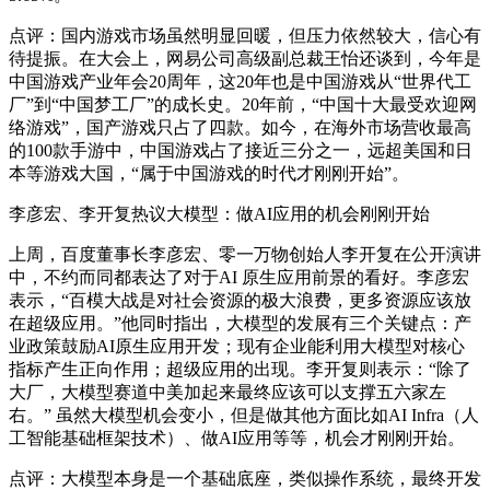
点评：国内游戏市场虽然明显回暖，但压力依然较大，信心有
待提振。在大会上，网易公司高级副总裁王怡还谈到，今年是
中国游戏产业年会20周年，这20年也是中国游戏从“世界代工
厂”到“中国梦工厂”的成长史。20年前，“中国十大最受欢迎网
络游戏”，国产游戏只占了四款。如今，在海外市场营收最高
的100款手游中，中国游戏占了接近三分之一，远超美国和日
本等游戏大国，“属于中国游戏的时代才刚刚开始”。
李彦宏、李开复热议大模型：做AI应用的机会刚刚开始
上周，百度董事长李彦宏、零一万物创始人李开复在公开演讲
中，不约而同都表达了对于AI 原生应用前景的看好。李彦宏
表示，“百模大战是对社会资源的极大浪费，更多资源应该放
在超级应用。”他同时指出，大模型的发展有三个关键点：产
业政策鼓励AI原生应用开发；现有企业能利用大模型对核心
指标产生正向作用；超级应用的出现。李开复则表示：“除了
大厂，大模型赛道中美加起来最终应该可以支撑五六家左
右。” 虽然大模型机会变小，但是做其他方面比如AI Infra（人
工智能基础框架技术）、做AI应用等等，机会才刚刚开始。
点评：大模型本身是一个基础底座，类似操作系统，最终开发