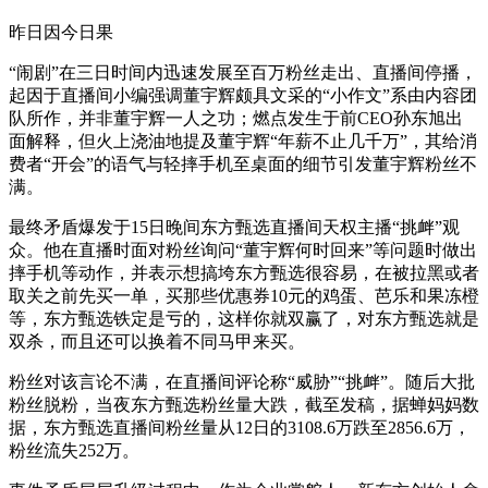
昨日因今日果
“闹剧”在三日时间内迅速发展至百万粉丝走出、直播间停播，
起因于直播间小编强调董宇辉颇具文采的“小作文”系由内容团
队所作，并非董宇辉一人之功；燃点发生于前CEO孙东旭出
面解释，但火上浇油地提及董宇辉“年薪不止几千万”，其给消
费者“开会”的语气与轻摔手机至桌面的细节引发董宇辉粉丝不
满。
最终矛盾爆发于15日晚间东方甄选直播间天权主播“挑衅”观
众。他在直播时面对粉丝询问“董宇辉何时回来”等问题时做出
摔手机等动作，并表示想搞垮东方甄选很容易，在被拉黑或者
取关之前先买一单，买那些优惠券10元的鸡蛋、芭乐和果冻橙
等，东方甄选铁定是亏的，这样你就双赢了，对东方甄选就是
双杀，而且还可以换着不同马甲来买。
粉丝对该言论不满，在直播间评论称“威胁”“挑衅”。随后大批
粉丝脱粉，当夜东方甄选粉丝量大跌，截至发稿，据蝉妈妈数
据，东方甄选直播间粉丝量从12日的3108.6万跌至2856.6万，
粉丝流失252万。