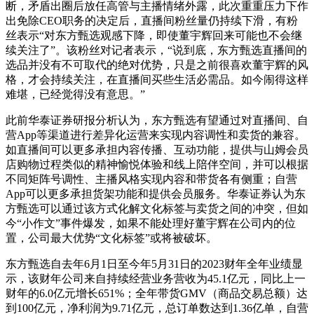
断，矛盾出圈后放任高管与主播情绪外露，此次重重压力下作
出免除CEO职务的决定后，直播间粉丝量仍持续下滑，有粉
丝表示“对东方甄选观感下降，即使董宇辉回来可能也不会继
续关注了”。该粉丝对记者表示，“说到底，东方甄选直播间的
选品并没有不可取代的绝对优势，只是之前很喜欢董宇辉的风
格，才会持续关注，在直播间买些生活必需品。如今闹得这样
难堪，已经觉得没有意思。”
此前华泰证券研报分析认为，东方甄选有望通过对直播间、自
营App等渠道进行差异化运营来实现内容调性和卖货的兼容。
如直播间可以更多承担内容传播、互动功能，提供与山姆会员
店购物过程类似的精神愉悦体验和线上陪伴空间，并可以根据
不同矩阵号调性、主播风格实现内容和带货各有侧重；自营
App可以更多承担货架功能和提供会员服务。华泰证券认为东
方甄选可以通过该方式化解文化标签与卖货之间的冲突，但如
今“小作文”事件爆发，如果不能处理好董宇辉在公司内的位
置，公司最大优势“文化标签”或将被破坏。
东方甄选自去年6月1日至今年5月31日的2023财年全年业绩显
示，该财年公司来自持续经营业务营收为45.1亿元，同比上一
财年的6.0亿元增长651%；全年带货GMV（商品交易总额）达
到100亿元，净利润为9.71亿元，总订单数达到1.36亿单，自营