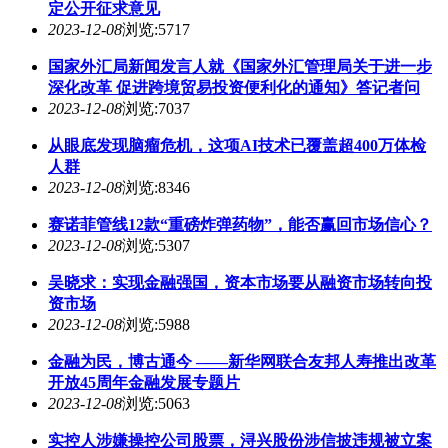
定公开征求意见
2023-12-08
浏览:5717
国家外汇局新闻发言人就《国家外汇管理局关于进一步
深化改革 促进跨境贸易投资便利化的通知》答记者问
2023-12-08
浏览:7037
从眼底发现脑瘤危机，这项AI技术已覆盖超400万体检
人群
2023-12-08
浏览:8346
赛诺菲管线12款“重磅炸弹药物”，能否赢回市场信心？
2023-12-08
浏览:5307
吴晓求：实现金融强国，资本市场要从融资市场转向投
资市场
2023-12-08
浏览:5988
金融为民，博古通今 ——新华网联合友邦人寿推出改革
开放45周年金融发展专题片
2023-12-08
浏览:5063
实控人涉嫌操控公司股票，浔兴股份涉信披违规被立案