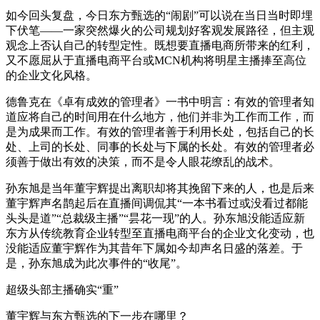
如今回头复盘，今日东方甄选的“闹剧”可以说在当日当时即埋
下伏笔——一家突然爆火的公司规划好客观发展路径，但主观
观念上否认自己的转型定性。既想要直播电商所带来的红利，
又不愿屈从于直播电商平台或MCN机构将明星主播捧至高位
的企业文化风格。
德鲁克在《卓有成效的管理者》一书中明言：有效的管理者知
道应将自己的时间用在什么地方，他们并非为工作而工作，而
是为成果而工作。有效的管理者善于利用长处，包括自己的长
处、上司的长处、同事的长处与下属的长处。有效的管理者必
须善于做出有效的决策，而不是令人眼花缭乱的战术。
孙东旭是当年董宇辉提出离职却将其挽留下来的人，也是后来
董宇辉声名鹊起后在直播间调侃其“一本书看过或没看过都能
头头是道”“总裁级主播”“昙花一现”的人。孙东旭没能适应新
东方从传统教育企业转型至直播电商平台的企业文化变动，也
没能适应董宇辉作为其昔年下属如今却声名日盛的落差。于
是，孙东旭成为此次事件的“收尾”。
超级头部主播确实“重”
董宇辉与东方甄选的下一步在哪里？