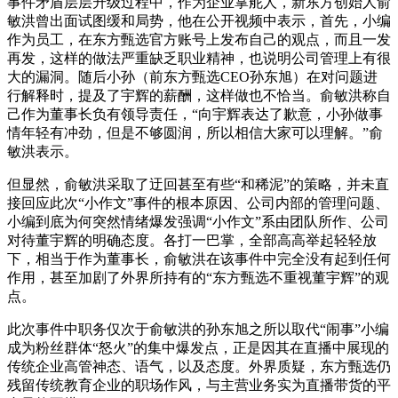
事件矛盾层层升级过程中，作为企业掌舵人，新东方创始人俞
敏洪曾出面试图缓和局势，他在公开视频中表示，首先，小编
作为员工，在东方甄选官方账号上发布自己的观点，而且一发
再发，这样的做法严重缺乏职业精神，也说明公司管理上有很
大的漏洞。随后小孙（前东方甄选CEO孙东旭）在对问题进
行解释时，提及了宇辉的薪酬，这样做也不恰当。俞敏洪称自
己作为董事长负有领导责任，“向宇辉表达了歉意，小孙做事
情年轻有冲劲，但是不够圆润，所以相信大家可以理解。”俞
敏洪表示。
但显然，俞敏洪采取了迂回甚至有些“和稀泥”的策略，并未直
接回应此次“小作文”事件的根本原因、公司内部的管理问题、
小编到底为何突然情绪爆发强调“小作文”系由团队所作、公司
对待董宇辉的明确态度。各打一巴掌，全部高高举起轻轻放
下，相当于作为董事长，俞敏洪在该事件中完全没有起到任何
作用，甚至加剧了外界所持有的“东方甄选不重视董宇辉”的观
点。
此次事件中职务仅次于俞敏洪的孙东旭之所以取代“闹事”小编
成为粉丝群体“怒火”的集中爆发点，正是因其在直播中展现的
传统企业高管神态、语气，以及态度。外界质疑，东方甄选仍
残留传统教育企业的职场作风，与主营业务实为直播带货的平