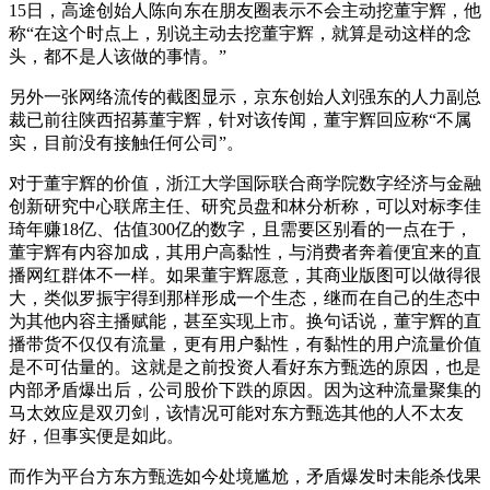
15日，高途创始人陈向东在朋友圈表示不会主动挖董宇辉，他
称“在这个时点上，别说主动去挖董宇辉，就算是动这样的念
头，都不是人该做的事情。”
另外一张网络流传的截图显示，京东创始人刘强东的人力副总
裁已前往陕西招募董宇辉，针对该传闻，董宇辉回应称“不属
实，目前没有接触任何公司”。
对于董宇辉的价值，浙江大学国际联合商学院数字经济与金融
创新研究中心联席主任、研究员盘和林分析称，可以对标李佳
琦年赚18亿、估值300亿的数字，且需要区别看的一点在于，
董宇辉有内容加成，其用户高黏性，与消费者奔着便宜来的直
播网红群体不一样。如果董宇辉愿意，其商业版图可以做得很
大，类似罗振宇得到那样形成一个生态，继而在自己的生态中
为其他内容主播赋能，甚至实现上市。换句话说，董宇辉的直
播带货不仅仅有流量，更有用户黏性，有黏性的用户流量价值
是不可估量的。这就是之前投资人看好东方甄选的原因，也是
内部矛盾爆出后，公司股价下跌的原因。因为这种流量聚集的
马太效应是双刃剑，该情况可能对东方甄选其他的人不太友
好，但事实便是如此。
而作为平台方东方甄选如今处境尴尬，矛盾爆发时未能杀伐果