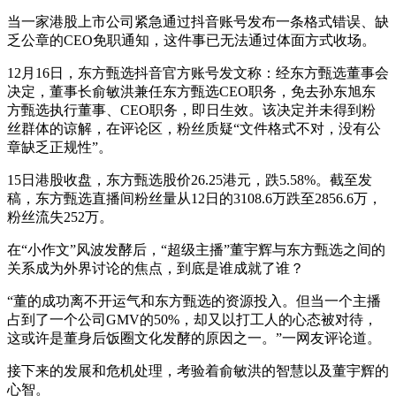
当一家港股上市公司紧急通过抖音账号发布一条格式错误、缺
乏公章的CEO免职通知，这件事已无法通过体面方式收场。
12月16日，东方甄选抖音官方账号发文称：经东方甄选董事会
决定，董事长俞敏洪兼任东方甄选CEO职务，免去孙东旭东
方甄选执行董事、CEO职务，即日生效。该决定并未得到粉
丝群体的谅解，在评论区，粉丝质疑“文件格式不对，没有公
章缺乏正规性”。
15日港股收盘，东方甄选股价26.25港元，跌5.58%。截至发
稿，东方甄选直播间粉丝量从12日的3108.6万跌至2856.6万，
粉丝流失252万。
在“小作文”风波发酵后，“超级主播”董宇辉与东方甄选之间的
关系成为外界讨论的焦点，到底是谁成就了谁？
“董的成功离不开运气和东方甄选的资源投入。但当一个主播
占到了一个公司GMV的50%，却又以打工人的心态被对待，
这或许是董身后饭圈文化发酵的原因之一。”一网友评论道。
接下来的发展和危机处理，考验着俞敏洪的智慧以及董宇辉的
心智。