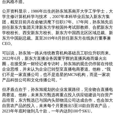
台风格不搭。
公开资料显示，1986年出生的孙东旭系南开大学工学学士，大
学主修计算机科学与技术 ，2007年本科毕业后加入新东方集
团，截至目前共在俞敏洪麾下任职17年。17年间，孙东旭先后
担任新东方集团天津新东方学校国外考试部教师、合肥新东方
学校校长、西安新东方校长、新东方中国西北区区域总裁、新
东方中国副总裁。直至2019年8月担任新东方在线执行董事兼
CEO。
可以说，孙东旭一路从传统教育机构基础员工职位升职而来。
2022年6月，新东方直播业务因董宇辉的直播风格而爆火出
圈，在接受第一财经记者专访时，孙东旭的观念仍停留在传统
企业思维，并未认为企业已转型至直播电商赛道。他称，“我
们不是一家直播公司，也不是造星的MCN机构，而是一家农
产品科技公司和文化传播公司。”
但矛盾点在于，孙东旭规划的企业发展路径，完全吻合直播电
商赛道。他称，未来东方甄选将重点投入供应链建设与自营产
品培育，东方甄选已与国内头部物流公司达成合作，也会加大
自营农产品的投入，未来每个月要推出5至10款自营农产品，
2023年年底时做到几十款，一年内达到100个SKU。