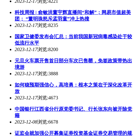
2023-12-17
浏览:4221
科技周报 | 俞敏洪董宇辉直播间“和解”；网易市值超美
团； “董明珠怒斥孟羽童”冲上热搜
2023-12-17
浏览:8235
国家卫健委发布会汇总：当前我国新冠病毒感染处于较
低流行水平
2023-12-17
浏览:8200
元旦火车票开售首日部分车次已售罄，免签政策带热出
境游
2023-12-17
浏览:3888
如何稳预期强信心，高培勇：根本之策在于深化改革开
放
2023-12-17
浏览:4673
中国银行江西省分行原党委书记、行长张东向被开除党
籍
2023-12-08
浏览:6678
证监会就加强公开募集证券投资基金证券交易管理的规