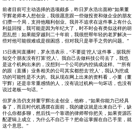
前者目前可主动选择的选项颇多，昨日罗永浩出面称“如果董
宇辉老师本人想创业，我很愿意跟一些做投资和做企业的朋友
们攒一个局，支持他顺利创业。我并不追求在这件事上有什么
利益回报，我可能是因为年纪大了，时不时会有类似这样的胡
思乱想：如果能穿越到二十年前，我很想帮年轻的老罗解决一
些对他可能很难或是很困惑，但对我只是举手之劳的问题。”
15日夜间直播时，罗永浩表示，“不要提
'挖人
'这件事，据我所
知交个朋友没有打算
'挖人
'。我自己去做科技公司去了，我也
是这个机构出来的，没想到一个公司的内控搞成这样。”“所有
的跟（直播）业务相关的公司其实都想去
'挖人
'，我认为挖成
功的可能性是不大的。我从现在网上出来的资料看，小董（董
宇辉）还是非常重感情的人，没有说过机构一句坏话，也没有
说过老板一句话。”
但罗永浩仍支持董宇辉出走创业，他称，“如果你能力已经具
备了，而且时代机遇摆在面前，我的建议就是出来自己干，缺
什么你都多聊，然后找一个靠谱的律师帮你把关，如果资源匹
配逻辑上成立，为什么不自己干？把命运掌握在自己手里，就
这个意思。”