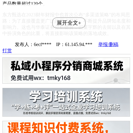
产品数量超过120个。
东方甄选在2023财年财报中也首次公布“多渠道策略”的布局思
路：为了直接覆盖更广泛的用户群体，不断提升品牌知名度和
展开全文+
影响力。这也与华泰证券分析吻合，但董宇辉的去留以及在其
中扮演角色的比重，将直接影响该策略的落地成效。
发布人：6ecf**** IP：61.145.94.***
举报/删稿
打赏