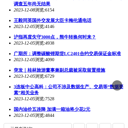
调查五年尚无结果
2023-12-08
浏览:6154
王毅同英国外交发展大臣卡梅伦通电话
2023-12-05
浏览:4146
沪指再度失守3000点，熊牛转换何时来？
2023-12-05
浏览:4938
广期所：调整碳酸锂期货LC2401合约交易保证金标准
2023-12-05
浏览:4090
突发｜桂林旅游董事兼副总裁被采取留置措施
2023-12-05
浏览:6729
3连板中公高科：公司不涉及数据生产、交易等“数据要
素”相关业务
2023-12-05
浏览:7528
国内油价五连降 加满一箱油将少花2元
2023-12-05
浏览:4844