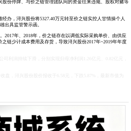
兴股份停牌、与价之链管理团队间的资金往来违规、股权对赌等
办，浔兴股份将5327.40万元转至价之链实控人甘情操个人
德雄出具监管警示函。
2017年、2018年，价之链存在以调低实际采购单价、由供应
少计成本费用及存货，导致浔兴股份2017年~2019年年度
，公司利润持续下滑，分别实现归母净利润1.26亿元、0.82亿元，
日收盘，浔兴股份股价报收于6.58元，下跌5.87%，最新市值为