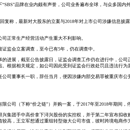
“SBS”品牌在业内颇有声誉，公司业务遍布全球，与众多国内
台回复称，最新对大股东的立案与2018年对上市公司涉嫌信息
公司正常生产经营活动产生重大不利影响。
，被证监会立案调查，至今已有5年，仍在调查中。
案调查一事的进展，截至公告披露日，证监会调查工作仍在进行中，
站。根据相关规定，如公司因此受到证监会行政处罚且违法行为
8月担任公司董事长一职，辞任当月，便因涉嫌内部交易罪被重庆
限公司（下称“价之链”）并购一案，于2017年至2018年期间
，从浔兴集团手中高价拿下浔兴股份的实控权，并于第二年宣布拟收
值较高，王立军想通过重组转型做大公司市值，彼时跨境电商作