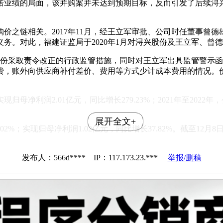
诺业绩的局面，该并购案并未达到预期目标，反而引发了后续浔
之链相关。2017年11月，经王立军审批、公司时任董事曾德雄经
务。对此，福建证监局于2020年1月对浔兴股份及王立军、曾
股份采取责令改正的行政监管措施，同时对王立军出具监管警示函。
，账外向供应商补付差价、费用等方式少计成本费用的情况。价之链
母净利润2.01亿元，同比增长279.23%；2021年至2022年
展开全文+
2%；实现归母净利润1.02亿元，同比增长37.82%。截至12月8
发布人：566d**** IP：117.173.23.***
举报/删稿