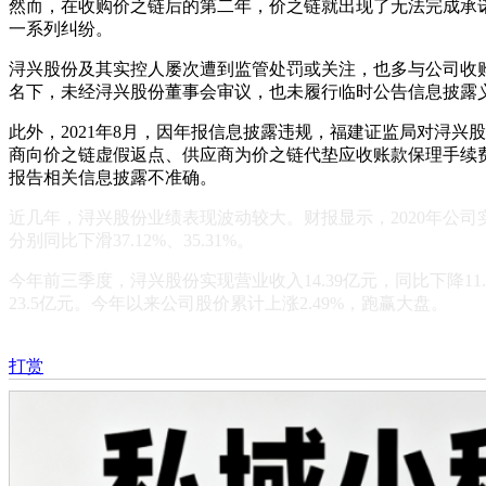
然而，在收购价之链后的第二年，价之链就出现了无法完成承
一系列纠纷。
浔兴股份及其实控人屡次遭到监管处罚或关注，也多与公司收购价
名下，未经浔兴股份董事会审议，也未履行临时公告信息披露义
此外，2021年8月，因年报信息披露违规，福建证监局对浔兴
商向价之链虚假返点、供应商为价之链代垫应收账款保理手续费
报告相关信息披露不准确。
近几年，浔兴股份业绩表现波动较大。财报显示，2020年公司实现归
分别同比下滑37.12%、35.31%。
今年前三季度，浔兴股份实现营业收入14.39亿元，同比下降11.0
23.5亿元。今年以来公司股价累计上涨2.49%，跑赢大盘。
打赏