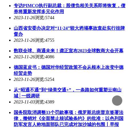
专访PIMCO执行副总裁：股债负相关关系即将恢复，债
券将重新发挥多元化作用
2023-11-26
浏览:5744
山西省安委办决定对“11·24”较大坍塌事故查处实行挂牌
督办
2023-11-26
浏览:4755
数联全球、商通未来！龚正宣布2023全球数商大会开幕
2023-11-26
浏览:4086
德国蓝皮书：德国对华经贸政策不会从根本上改变中德
经贸走势
2023-11-26
浏览:5254
从“昭通不通”到“绿美交通+”，一条路如何重塑云南山
城│一线调研
2023-11-03
浏览:4389
国务院取消调整33个罚款事项；俄罗斯总统普京签署法
律，撤销对《全面禁止核试验条约》的批准；以色列国
防军发言人称地面部队已完成对加沙城的包围丨早报