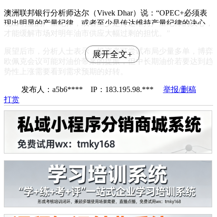
澳洲联邦银行分析师达尔（Vivek Dhar）说：“OPEC+必须表
现出明显的产量纪律，或者至少是传达维持产量纪律的决心，
才能缓解市场对明年油市供应大幅过剩的担忧。”
展望后市，分析人士表示，投资者可尝试布局少量多单，博弈
展开全文+
欧佩克会议可能对油价带来的提振，但中长期油价若要达到趋
势性上涨需要看到需求预期的好转。
发布人：a5b6**** IP：183.195.98.***
举报/删稿
打赏