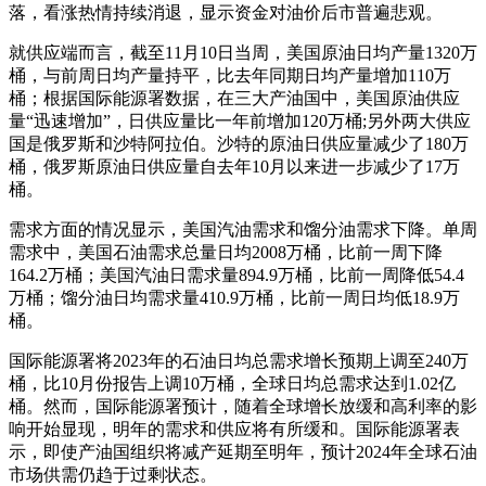
落，看涨热情持续消退，显示资金对油价后市普遍悲观。
就供应端而言，截至11月10日当周，美国原油日均产量1320万
桶，与前周日均产量持平，比去年同期日均产量增加110万
桶；根据国际能源署数据，在三大产油国中，美国原油供应
量“迅速增加”，日供应量比一年前增加120万桶;另外两大供应
国是俄罗斯和沙特阿拉伯。沙特的原油日供应量减少了180万
桶，俄罗斯原油日供应量自去年10月以来进一步减少了17万
桶。
需求方面的情况显示，美国汽油需求和馏分油需求下降。单周
需求中，美国石油需求总量日均2008万桶，比前一周下降
164.2万桶；美国汽油日需求量894.9万桶，比前一周降低54.4
万桶；馏分油日均需求量410.9万桶，比前一周日均低18.9万
桶。
国际能源署将2023年的石油日均总需求增长预期上调至240万
桶，比10月份报告上调10万桶，全球日均总需求达到1.02亿
桶。然而，国际能源署预计，随着全球增长放缓和高利率的影
响开始显现，明年的需求和供应将有所缓和。国际能源署表
示，即使产油国组织将减产延期至明年，预计2024年全球石油
市场供需仍趋于过剩状态。