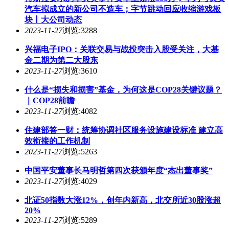
汽车拟成立的新公司不造车；字节跳动回应收缩游戏板
块丨大公司动态
2023-11-27
浏览:3288
兴福电子IPO：关联交易与战投突击入股受关注，大基
金二期为第二大股东
2023-11-27
浏览:3610
什么是“损失和损害”基金，为何这是COP28关键议题？
｜COP28前瞻
2023-11-27
浏览:4082
住建部答一财：统筹协调社区服务设施建设标准 建立高
效衔接的工作机制
2023-11-27
浏览:5263
中国平安董事长马明哲第四次获颁年度“杰出董事奖”
2023-11-27
浏览:4029
北证50指数大涨12%，创年内新高，北交所近30股涨超
20%
2023-11-27
浏览:5289