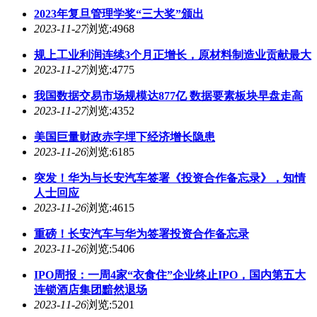
2023年复旦管理学奖“三大奖”颁出
2023-11-27
浏览:4968
规上工业利润连续3个月正增长，原材料制造业贡献最大
2023-11-27
浏览:4775
我国数据交易市场规模达877亿 数据要素板块早盘走高
2023-11-27
浏览:4352
美国巨量财政赤字埋下经济增长隐患
2023-11-26
浏览:6185
突发！华为与长安汽车签署《投资合作备忘录》，知情
人士回应
2023-11-26
浏览:4615
重磅！长安汽车与华为签署投资合作备忘录
2023-11-26
浏览:5406
IPO周报：一周4家“衣食住”企业终止IPO，国内第五大
连锁酒店集团黯然退场
2023-11-26
浏览:5201