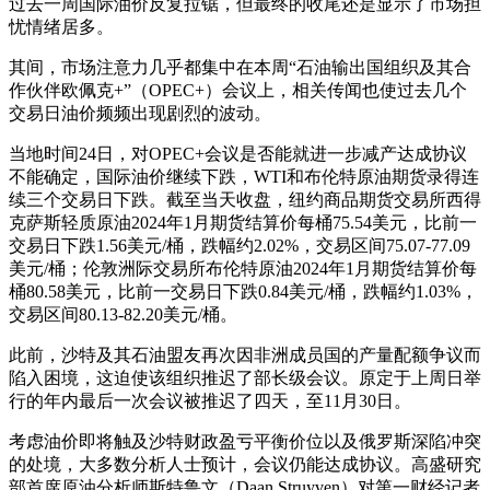
过去一周国际油价反复拉锯，但最终的收尾还是显示了市场担
忧情绪居多。
其间，市场注意力几乎都集中在本周“石油输出国组织及其合
作伙伴欧佩克+”（OPEC+）会议上，相关传闻也使过去几个
交易日油价频频出现剧烈的波动。
当地时间24日，对OPEC+会议是否能就进一步减产达成协议
不能确定，国际油价继续下跌，WTI和布伦特原油期货录得连
续三个交易日下跌。截至当天收盘，纽约商品期货交易所西得
克萨斯轻质原油2024年1月期货结算价每桶75.54美元，比前一
交易日下跌1.56美元/桶，跌幅约2.02%，交易区间75.07-77.09
美元/桶；伦敦洲际交易所布伦特原油2024年1月期货结算价每
桶80.58美元，比前一交易日下跌0.84美元/桶，跌幅约1.03%，
交易区间80.13-82.20美元/桶。
此前，沙特及其石油盟友再次因非洲成员国的产量配额争议而
陷入困境，这迫使该组织推迟了部长级会议。原定于上周日举
行的年内最后一次会议被推迟了四天，至11月30日。
考虑油价即将触及沙特财政盈亏平衡价位以及俄罗斯深陷冲突
的处境，大多数分析人士预计，会议仍能达成协议。高盛研究
部首席原油分析师斯特鲁文（Daan Struyven）对第一财经记者