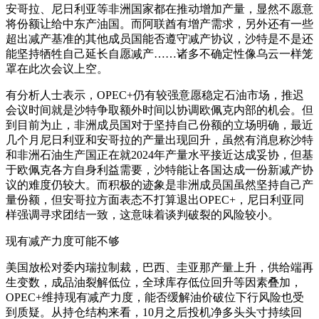
安哥拉、尼日利亚等非洲国家都在推动增加产量，显然不愿意
将份额让给中东产油国。而阿联酋有增产需求，另外还有一些
超出减产基准的其他成员国能否遵守减产协议，沙特是不是还
能坚持牺牲自己延长自愿减产……诸多不确定性像乌云一样笼
罩在此次会议上空。
有分析人士表示，OPEC+仍有较强意愿稳定石油市场，推迟
会议时间就是沙特争取额外时间以协调欧佩克内部的机会。但
到目前为止，非洲成员国对于坚持自己份额的立场明确，最近
几个月尼日利亚和安哥拉的产量出现回升，虽然有消息称沙特
和非洲石油生产国正在就2024年产量水平接近达成妥协，但基
于欧佩克各方自身利益需要，沙特能让各国达成一份新减产协
议的难度仍较大。而积极的迹象是非洲成员国虽然坚持自己产
量份额，但安哥拉方面表态不打算退出OPEC+，尼日利亚同
样强调寻求团结一致，这意味着谈判破裂的风险较小。
现有减产力度可能不够
美国放松对委内瑞拉制裁，巴西、圭亚那产量上升，供给端再
生变数，成品油裂解低位，全球库存低位回升等因素叠加，
OPEC+维持现有减产力度，能否缓解油价破位下行风险也受
到质疑。从持仓结构来看，10月之后投机净多头头寸持续回