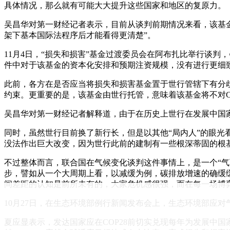
具体情况，那么就有可能大大提升这些国家和地区的复原力。
吴昌华对第一财经记者表示，目前从谈判前期情况来看，该基
架下基本国际法程序后才能看得更清楚”。
11月4日，“损失和损害”基金过渡委员会在阿布扎比举行谈
件中对于该基金的资本化安排和预期注资规模，没有进行更细
此前，各方在是否应当将损失和损害基金置于世行管辖下有分
约束。更重要的是，该基金由世行托管，意味着该基金将不对C
吴昌华对第一财经记者解释道，由于在历史上世行在发展中国
同时，虽然世行目前换了新行长，但是以其他“局内人”的眼光
没法作出巨大改变，因为世行此前的建制有一些根深蒂固的根
不过整体而言，联合国在气候变化谈判这件事情上，是一个“气
步，譬如从一个大周期上看，以减缓为例，碳排放增速的确缓
间差距的认知是前所未有的，大家危机感很强，而在每一场博
10月27日，在生态环境部例行新闻发布会上，生态环境部应对
夏应显表示，发达国家应在COP28前切实兑现每年为发展中国