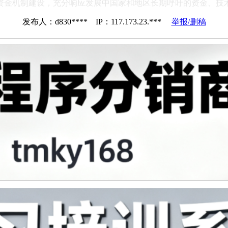
害资金机制建设，充分响应发展中国家和地区长期呼吁的资金、技
发布人：d830**** IP：117.173.23.***
举报/删稿