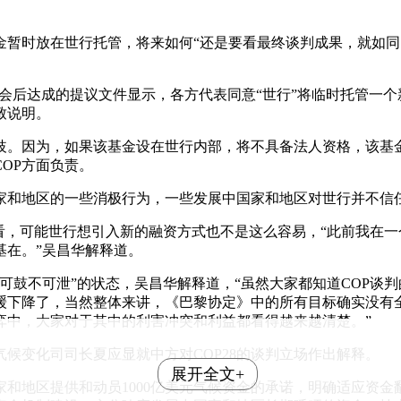
金暂时放在世行托管，将来如何“还是要看最终谈判成果，就如
判，会后达成的提议文件显示，各方代表同意“世行”将临时托管一
致说明。
歧。因为，如果该基金设在世行内部，将不具备法人资格，该基
OP方面负责。
家和地区的一些消极行为，一些发展中国家和地区对世行并不信
看，可能世行想引入新的融资方式也不是这么容易，“此前我在
基在。”吴昌华解释道。
可鼓不可泄”的状态，吴昌华解释道，“虽然大家都知道COP谈
缓下降了，当然整体来讲，《巴黎协定》中的所有目标确实没有全
弈中，大家对于其中的利害冲突和利益都看得越来越清楚。”
气候变化司司长夏应显就中方对COP28的谈判立场作出解释。
展开全文+
家和地区提供和动员1000亿美元气候资金的承诺，明确适应资金