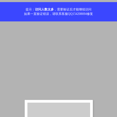
提示：
访问人数太多
，需要验证后才能继续访问
如果一直验证错误，请联系客服QQ154208694修复