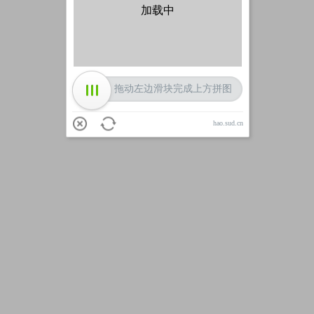
加载中
拖动左边滑块完成上方拼图
hao.sud.cn